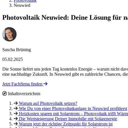
Photovoltaik
Neuwied
Photovoltaik Neuwied: Deine Lösung für n
Sascha Brüning
05.02.2025
Die Sonne liefert uns jeden Tag kostenlos Energie – warum nicht davo
eine nachhaltige Zukunft. In Neuwied gibt es zahlreiche Chancen, di
Jetzt Fachfirma finden
Inhaltsverzeichnis
Warum auf Photovoltaik setzen?
Wie Du von einer Photovoltaikanlage in Neuwied profitierst
Heizkosten sparen mit Solarstrom – Photovoltaik trifft Wä
Die Wertsteigerung Deiner Immobilie mit Solarenergie
Warum jetzt der richtige Zeitpunkt für Solarstrom ist