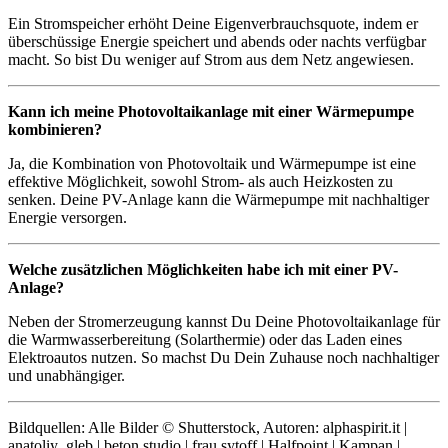
Ein Stromspeicher erhöht Deine Eigenverbrauchsquote, indem er
überschüssige Energie speichert und abends oder nachts verfügbar
macht. So bist Du weniger auf Strom aus dem Netz angewiesen.
Kann ich meine Photovoltaikanlage mit einer Wärmepumpe
kombinieren?
Ja, die Kombination von Photovoltaik und Wärmepumpe ist eine
effektive Möglichkeit, sowohl Strom- als auch Heizkosten zu
senken. Deine PV-Anlage kann die Wärmepumpe mit nachhaltiger
Energie versorgen.
Welche zusätzlichen Möglichkeiten habe ich mit einer PV-
Anlage?
Neben der Stromerzeugung kannst Du Deine Photovoltaikanlage für
die Warmwasserbereitung (Solarthermie) oder das Laden eines
Elektroautos nutzen. So machst Du Dein Zuhause noch nachhaltiger
und unabhängiger.
Bildquellen: Alle Bilder © Shutterstock, Autoren: alphaspirit.it |
anatoliy_gleb | beton studio | frau.sytoff | Halfpoint | Kampan |