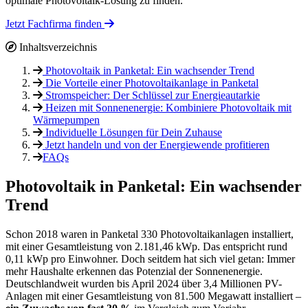
optimale Photovoltaik-Lösung zu finden.
Jetzt Fachfirma finden
Inhaltsverzeichnis
Photovoltaik in Panketal: Ein wachsender Trend
Die Vorteile einer Photovoltaikanlage in Panketal
Stromspeicher: Der Schlüssel zur Energieautarkie
Heizen mit Sonnenenergie: Kombiniere Photovoltaik mit
Wärmepumpen
Individuelle Lösungen für Dein Zuhause
Jetzt handeln und von der Energiewende profitieren
FAQs
Photovoltaik in Panketal: Ein wachsender
Trend
Schon 2018 waren in Panketal 330 Photovoltaikanlagen installiert,
mit einer Gesamtleistung von 2.181,46 kWp. Das entspricht rund
0,11 kWp pro Einwohner. Doch seitdem hat sich viel getan: Immer
mehr Haushalte erkennen das Potenzial der Sonnenenergie.
Deutschlandweit wurden bis April 2024 über 3,4 Millionen PV-
Anlagen mit einer Gesamtleistung von 81.500 Megawatt installiert –