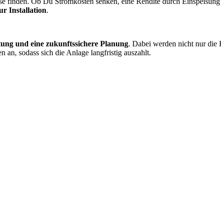
 finden. Ob Du Stromkosten senken, eine Rendite durch Einspeisung e
r Installation
.
tung und eine zukunftssichere Planung
. Dabei werden nicht nur die 
an, sodass sich die Anlage langfristig auszahlt.