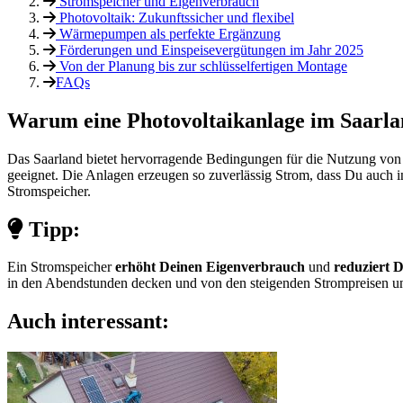
Stromspeicher und Eigenverbrauch
Photovoltaik: Zukunftssicher und flexibel
Wärmepumpen als perfekte Ergänzung
Förderungen und Einspeisevergütungen im Jahr 2025
Von der Planung bis zur schlüsselfertigen Montage
FAQs
Warum eine Photovoltaikanlage im Saarl
Das Saarland bietet hervorragende Bedingungen für die Nutzung von
geeignet. Die Anlagen erzeugen so zuverlässig Strom, dass Du auch i
Stromspeicher.
Tipp:
Ein Stromspeicher
erhöht Deinen Eigenverbrauch
und
reduziert 
in den Abendstunden decken und von den steigenden Strompreisen u
Auch interessant: