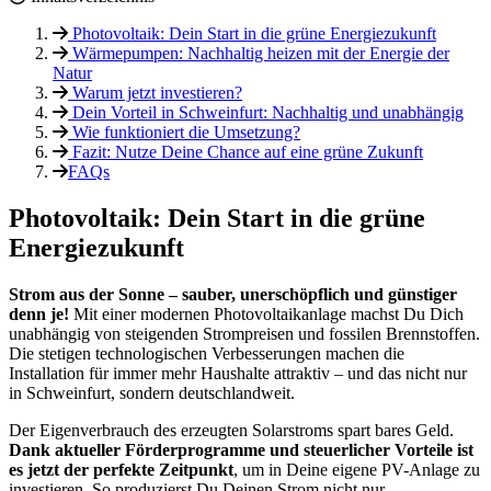
Photovoltaik: Dein Start in die grüne Energiezukunft
Wärmepumpen: Nachhaltig heizen mit der Energie der
Natur
Warum jetzt investieren?
Dein Vorteil in Schweinfurt: Nachhaltig und unabhängig
Wie funktioniert die Umsetzung?
Fazit: Nutze Deine Chance auf eine grüne Zukunft
FAQs
Photovoltaik: Dein Start in die grüne
Energiezukunft
Strom aus der Sonne – sauber, unerschöpflich und günstiger
denn je!
Mit einer modernen Photovoltaikanlage machst Du Dich
unabhängig von steigenden Strompreisen und fossilen Brennstoffen.
Die stetigen technologischen Verbesserungen machen die
Installation für immer mehr Haushalte attraktiv – und das nicht nur
in Schweinfurt, sondern deutschlandweit.
Der Eigenverbrauch des erzeugten Solarstroms spart bares Geld.
Dank aktueller Förderprogramme und steuerlicher Vorteile ist
es jetzt der perfekte Zeitpunkt
, um in Deine eigene PV-Anlage zu
investieren. So produzierst Du Deinen Strom nicht nur