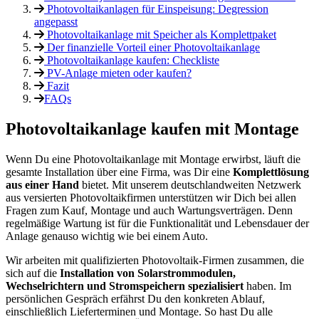
Photovoltaikanlagen für Einspeisung: Degression
angepasst
Photovoltaikanlage mit Speicher als Komplettpaket
Der finanzielle Vorteil einer Photovoltaikanlage
Photovoltaikanlage kaufen: Checkliste
PV-Anlage mieten oder kaufen?
Fazit
FAQs
Photovoltaikanlage kaufen mit Montage
Wenn Du eine Photovoltaikanlage mit Montage erwirbst, läuft die
gesamte Installation über eine Firma, was Dir eine
Komplettlösung
aus einer Hand
bietet. Mit unserem deutschlandweiten Netzwerk
aus versierten Photovoltaikfirmen unterstützen wir Dich bei allen
Fragen zum Kauf, Montage und auch Wartungsverträgen. Denn
regelmäßige Wartung ist für die Funktionalität und Lebensdauer der
Anlage genauso wichtig wie bei einem Auto.
Wir arbeiten mit qualifizierten Photovoltaik-Firmen zusammen, die
sich auf die
Installation von Solarstrommodulen,
Wechselrichtern und Stromspeichern spezialisiert
haben. Im
persönlichen Gespräch erfährst Du den konkreten Ablauf,
einschließlich Lieferterminen und Montage. So hast Du alle