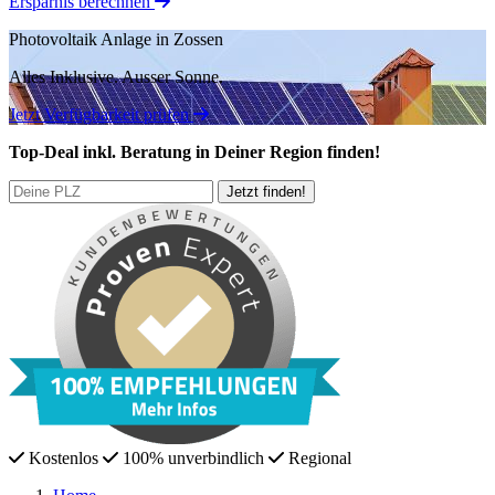
Ersparnis berechnen
Photovoltaik Anlage in Zossen
Alles Inklusive.
Ausser Sonne.
Jetzt Verfügbarkeit prüfen
Top-Deal
inkl. Beratung
in Deiner Region finden!
Kostenlos
100% unverbindlich
Regional