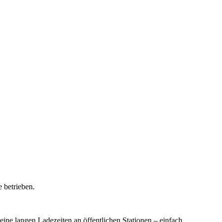
 betrieben.
ine langen Ladezeiten an öffentlichen Stationen – einfach