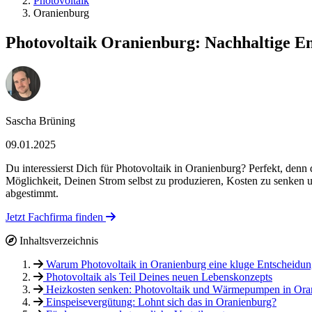
Photovoltaik
Oranienburg
Photovoltaik Oranienburg: Nachhaltige En
Sascha Brüning
09.01.2025
Du interessierst Dich für Photovoltaik in Oranienburg? Perfekt, denn
Möglichkeit, Deinen Strom selbst zu produzieren, Kosten zu senken u
abgestimmt.
Jetzt Fachfirma finden
Inhaltsverzeichnis
Warum Photovoltaik in Oranienburg eine kluge Entscheidung
Photovoltaik als Teil Deines neuen Lebenskonzepts
Heizkosten senken: Photovoltaik und Wärmepumpen in Ora
Einspeisevergütung: Lohnt sich das in Oranienburg?