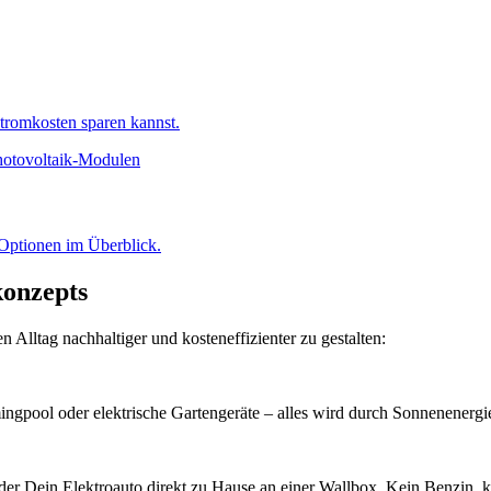
tromkosten sparen kannst.
 Optionen im Überblick.
konzepts
 Alltag nachhaltiger und kosteneffizienter zu gestalten:
ngpool oder elektrische Gartengeräte – alles wird durch Sonnenenergie
er Dein Elektroauto direkt zu Hause an einer Wallbox. Kein Benzin, ke