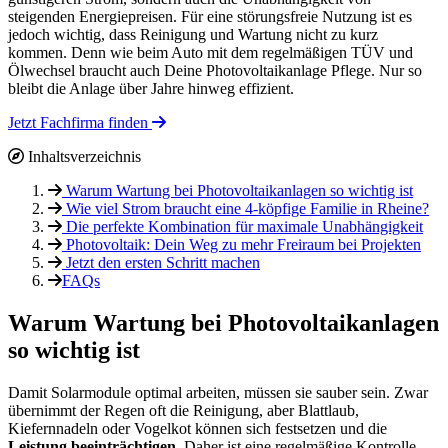
steigenden Energiepreisen. Für eine störungsfreie Nutzung ist es
jedoch wichtig, dass Reinigung und Wartung nicht zu kurz
kommen. Denn wie beim Auto mit dem regelmäßigen TÜV und
Ölwechsel braucht auch Deine Photovoltaikanlage Pflege. Nur so
bleibt die Anlage über Jahre hinweg effizient.
Jetzt Fachfirma finden
Inhaltsverzeichnis
Warum Wartung bei Photovoltaikanlagen so wichtig ist
Wie viel Strom braucht eine 4-köpfige Familie in Rheine?
Die perfekte Kombination für maximale Unabhängigkeit
Photovoltaik: Dein Weg zu mehr Freiraum bei Projekten
Jetzt den ersten Schritt machen
FAQs
Warum Wartung bei Photovoltaikanlagen
so wichtig ist
Damit Solarmodule optimal arbeiten, müssen sie sauber sein. Zwar
übernimmt der Regen oft die Reinigung, aber Blattlaub,
Kiefernnadeln oder Vogelkot können sich festsetzen und die
Leistung beeinträchtigen
. Daher ist eine regelmäßige Kontrolle